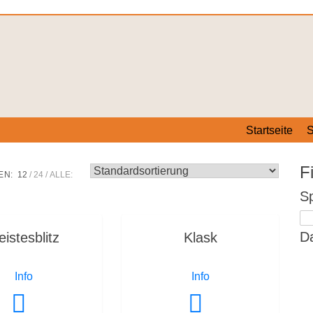
Startseite
S
Fi
EN:
12
24
ALLE:
Sp
Da
istesblitz
Klask
Info
Info