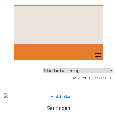
Skip
to
content
ANZEIGEN:
12
24
ALLE:
5er finden