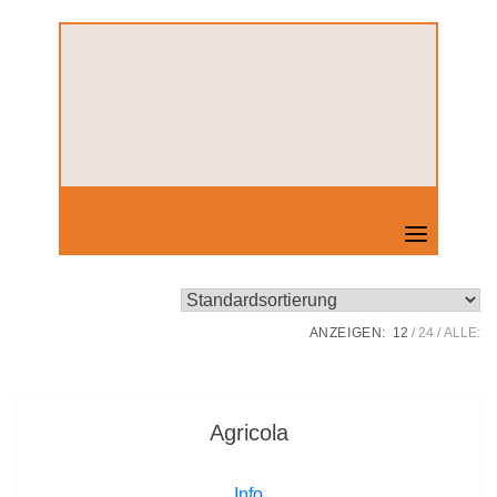
Skip
to
content
ANZEIGEN:
12
24
ALLE:
Agricola
Info