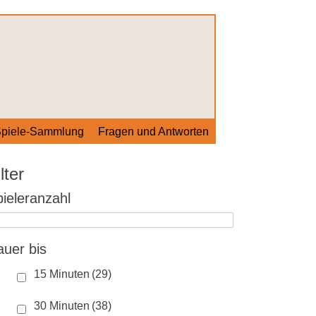
piele-Sammlung
Fragen und Antworten
lter
ieleranzahl
uer bis
15 Minuten
(29)
30 Minuten
(38)