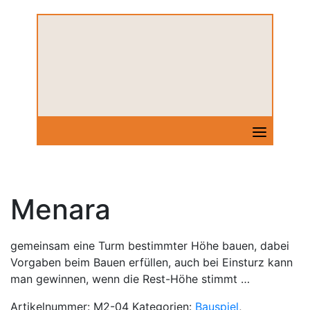
Skip
to
content
Menara
gemeinsam eine Turm bestimmter Höhe bauen, dabei
Vorgaben beim Bauen erfüllen, auch bei Einsturz kann
man gewinnen, wenn die Rest-Höhe stimmt …
Artikelnummer:
M2-04
Kategorien:
Bauspiel
,